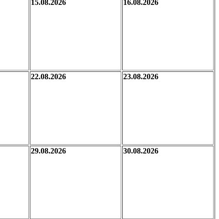
15.08.2026
16.08.2026
22.08.2026
23.08.2026
29.08.2026
30.08.2026