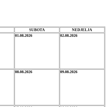
SUBOTA
NEDJELJA
01.08.2026
02.08.2026
08.08.2026
09.08.2026