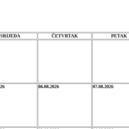
SRIJEDA
ČETVRTAK
PETAK
026
06.08.2026
07.08.2026